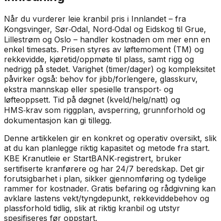
Når du vurderer leie kranbil pris i Innlandet – fra
Kongsvinger, Sør‑Odal, Nord‑Odal og Eidskog til Grue,
Lillestrøm og Oslo – handler kostnaden om mer enn en
enkel timesats. Prisen styres av løftemoment (TM) og
rekkevidde, kjøretid/oppmøte til plass, samt rigg og
nedrigg på stedet. Varighet (timer/dager) og kompleksitet
påvirker også: behov for jibb/forlengere, glasskurv,
ekstra mannskap eller spesielle transport‑ og
løfteoppsett. Tid på døgnet (kveld/helg/natt) og
HMS‑krav som riggplan, avsperring, grunnforhold og
dokumentasjon kan gi tillegg.
Denne artikkelen gir en konkret og operativ oversikt, slik
at du kan planlegge riktig kapasitet og metode fra start.
KBE Kranutleie er StartBANK‑registrert, bruker
sertifiserte kranførere og har 24/7 beredskap. Det gir
forutsigbarhet i plan, sikker gjennomføring og tydelige
rammer for kostnader. Gratis befaring og rådgivning kan
avklare lastens vekt/tyngdepunkt, rekkeviddebehov og
plassforhold tidlig, slik at riktig kranbil og utstyr
spesifiseres før oppstart.