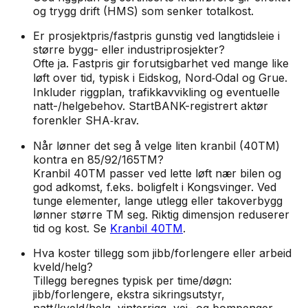
og trygg drift (HMS) som senker totalkost.
Er prosjektpris/fastpris gunstig ved langtidsleie i
større bygg- eller industriprosjekter?
Ofte ja. Fastpris gir forutsigbarhet ved mange like
løft over tid, typisk i Eidskog, Nord‑Odal og Grue.
Inkluder riggplan, trafikkavvikling og eventuelle
natt-/helgebehov. StartBANK-registrert aktør
forenkler SHA‑krav.
Når lønner det seg å velge liten kranbil (40TM)
kontra en 85/92/165TM?
Kranbil 40TM passer ved lette løft nær bilen og
god adkomst, f.eks. boligfelt i Kongsvinger. Ved
tunge elementer, lange utlegg eller takoverbygg
lønner større TM seg. Riktig dimensjon reduserer
tid og kost. Se
Kranbil 40TM
.
Hva koster tillegg som jibb/forlengere eller arbeid
kveld/helg?
Tillegg beregnes typisk per time/døgn:
jibb/forlengere, ekstra sikringsutstyr,
natt/kveld/helg, vinterrigg, vei- og bompenger.