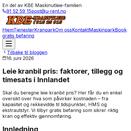
En del av KBE Maskinutleie-familien
91 52 59 15
post@u-rent.no
Hjem
Tjenester
Kranpark
Om oss
Kontakt
Maskinpark
Book
gratis befaring
Tilbake til bloggen
16. juni 2026
Leie kranbil pris: faktorer, tillegg og
timesats i Innlandet
Skal du beregne leie kranbil pris? Her får du en enkel
oversikt over hva som påvirker kostnaden – fra
kapasitet og rekkevidde til tidspunkter, HMS og
ekstrautstyr. Vi tilbyr gratis befaring som sikrer riktig
kran og effektiv gjennomføring.
Innledning