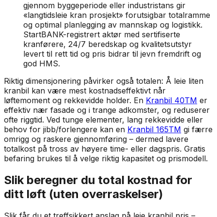
gjennom byggeperiode eller industristans gir
«langtidsleie kran prosjekt» forutsigbar totalramme
og optimal planlegging av mannskap og logistikk.
StartBANK-registrert aktør med sertifiserte
kranførere, 24/7 beredskap og kvalitetsutstyr
levert til rett tid og pris bidrar til jevn fremdrift og
god HMS.
Riktig dimensjonering påvirker også totalen: Å leie liten
kranbil kan være mest kostnadseffektivt når
løftemoment og rekkevidde holder. En
Kranbil 40TM
er
effektiv nær fasade og i trange adkomster, og reduserer
ofte riggtid. Ved tunge elementer, lang rekkevidde eller
behov for jibb/forlengere kan en
Kranbil 165TM
gi færre
omrigg og raskere gjennomføring – dermed lavere
totalkost på tross av høyere time- eller dagspris. Gratis
befaring brukes til å velge riktig kapasitet og prismodell.
Slik beregner du total kostnad for
ditt løft (uten overraskelser)
Slik får du et treffsikkert anslag på leie kranbil pris –