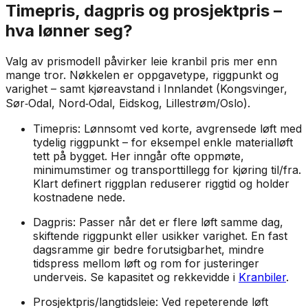
Timepris, dagpris og prosjektpris –
hva lønner seg?
Valg av prismodell påvirker leie kranbil pris mer enn
mange tror. Nøkkelen er oppgavetype, riggpunkt og
varighet – samt kjøreavstand i Innlandet (Kongsvinger,
Sør‑Odal, Nord‑Odal, Eidskog, Lillestrøm/Oslo).
Timepris: Lønnsomt ved korte, avgrensede løft med
tydelig riggpunkt – for eksempel enkle materialløft
tett på bygget. Her inngår ofte oppmøte,
minimumstimer og transporttillegg for kjøring til/fra.
Klart definert riggplan reduserer riggtid og holder
kostnadene nede.
Dagpris: Passer når det er flere løft samme dag,
skiftende riggpunkt eller usikker varighet. En fast
dagsramme gir bedre forutsigbarhet, mindre
tidspress mellom løft og rom for justeringer
underveis. Se kapasitet og rekkevidde i
Kranbiler
.
Prosjektpris/langtidsleie: Ved repeterende løft