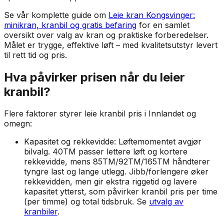
Se vår komplette guide om
Leie kran Kongsvinger:
minikran, kranbil og gratis befaring
for en samlet
oversikt over valg av kran og praktiske forberedelser.
Målet er trygge, effektive løft – med kvalitetsutstyr levert
til rett tid og pris.
Hva påvirker prisen når du leier
kranbil?
Flere faktorer styrer leie kranbil pris i Innlandet og
omegn:
Kapasitet og rekkevidde: Løftemomentet avgjør
bilvalg. 40TM passer lettere løft og kortere
rekkevidde, mens 85TM/92TM/165TM håndterer
tyngre last og lange utlegg. Jibb/forlengere øker
rekkevidden, men gir ekstra riggetid og lavere
kapasitet ytterst, som påvirker kranbil pris per time
(per timme) og total tidsbruk. Se
utvalg av
kranbiler
.