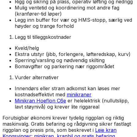
Rigg og sikring på plass, operativ løfting og nedrigg
Mulig ventetid og koordinering mot andre fag
(kranfører-tid løper)
Legg inn buffer for vær og HMS-stopp, særlig ved
høyder og trange forhold
Legg til tilleggskostnader
Kveld/helg
Ekstra utstyr (jibb, forlengere, løfteredskap, kurv)
Sperring/varsling og nødvendig skilting
Bomavgifter og parkering nær riggområdet
Vurder alternativer
Innendørs eller stram adkomst kan løses mer
kostnadseffektivt med
minikraner
Minikran Hoeflon C6e
er helelektrisk (nullutslipp,
lavt støynivå) og krever lite riggareal
Forutsigbar økonomi krever tydelig riggplan og riktig
maskinvalg. Gratis befaring og rådgivning sikrer fastlagt
riggplan og presis pris, som beskrevet i
Leie kran
Kongsvinger: minikran, kranbil og gratis befaring
.