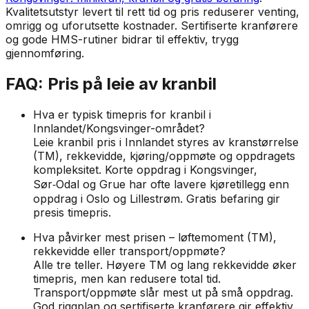
Kvalitetsutstyr levert til rett tid og pris reduserer venting,
omrigg og uforutsette kostnader. Sertifiserte kranførere
og gode HMS-rutiner bidrar til effektiv, trygg
gjennomføring.
FAQ: Pris på leie av kranbil
Hva er typisk timepris for kranbil i
Innlandet/Kongsvinger-området?
Leie kranbil pris i Innlandet styres av kranstørrelse
(TM), rekkevidde, kjøring/oppmøte og oppdragets
kompleksitet. Korte oppdrag i Kongsvinger,
Sør‑Odal og Grue har ofte lavere kjøretillegg enn
oppdrag i Oslo og Lillestrøm. Gratis befaring gir
presis timepris.
Hva påvirker mest prisen – løftemoment (TM),
rekkevidde eller transport/oppmøte?
Alle tre teller. Høyere TM og lang rekkevidde øker
timepris, men kan redusere total tid.
Transport/oppmøte slår mest ut på små oppdrag.
God riggplan og sertifiserte kranførere gir effektiv