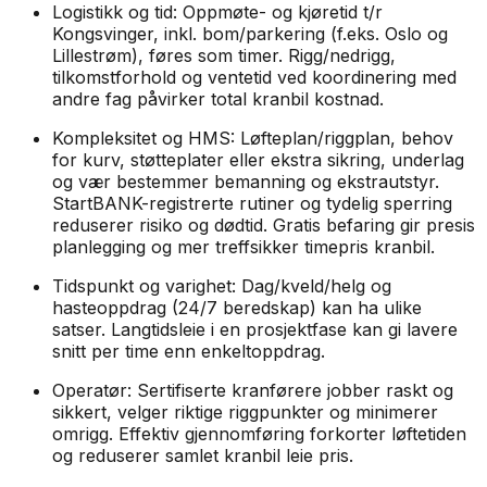
Logistikk og tid: Oppmøte- og kjøretid t/r
Kongsvinger, inkl. bom/parkering (f.eks. Oslo og
Lillestrøm), føres som timer. Rigg/nedrigg,
tilkomstforhold og ventetid ved koordinering med
andre fag påvirker total kranbil kostnad.
Kompleksitet og HMS: Løfteplan/riggplan, behov
for kurv, støtteplater eller ekstra sikring, underlag
og vær bestemmer bemanning og ekstrautstyr.
StartBANK-registrerte rutiner og tydelig sperring
reduserer risiko og dødtid. Gratis befaring gir presis
planlegging og mer treffsikker timepris kranbil.
Tidspunkt og varighet: Dag/kveld/helg og
hasteoppdrag (24/7 beredskap) kan ha ulike
satser. Langtidsleie i en prosjektfase kan gi lavere
snitt per time enn enkeltoppdrag.
Operatør: Sertifiserte kranførere jobber raskt og
sikkert, velger riktige riggpunkter og minimerer
omrigg. Effektiv gjennomføring forkorter løftetiden
og reduserer samlet kranbil leie pris.