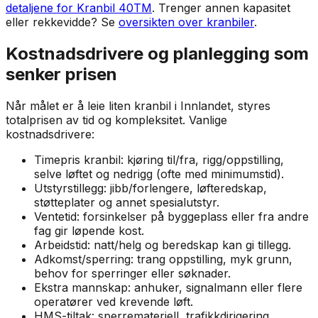
detaljene for Kranbil 40TM
. Trenger annen kapasitet
eller rekkevidde? Se
oversikten over kranbiler
.
Kostnadsdrivere og planlegging som
senker prisen
Når målet er å leie liten kranbil i Innlandet, styres
totalprisen av tid og kompleksitet. Vanlige
kostnadsdrivere:
Timepris kranbil: kjøring til/fra, rigg/oppstilling,
selve løftet og nedrigg (ofte med minimumstid).
Utstyrstillegg: jibb/forlengere, løfteredskap,
støtteplater og annet spesialutstyr.
Ventetid: forsinkelser på byggeplass eller fra andre
fag gir løpende kost.
Arbeidstid: natt/helg og beredskap kan gi tillegg.
Adkomst/sperring: trang oppstilling, myk grunn,
behov for sperringer eller søknader.
Ekstra mannskap: anhuker, signalmann eller flere
operatører ved krevende løft.
HMS-tiltak: sperremateriell, trafikkdirigering,