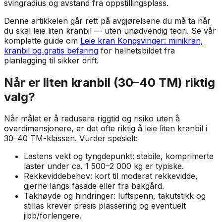
svingradius og avstand fra oppstillingsplass.
Denne artikkelen går rett på avgjørelsene du må ta når
du skal leie liten kranbil — uten unødvendig teori. Se vår
komplette guide om
Leie kran Kongsvinger: minikran,
kranbil og gratis befaring
for helhetsbildet fra
planlegging til sikker drift.
Når er liten kranbil (30–40 TM) riktig
valg?
Når målet er å redusere riggtid og risiko uten å
overdimensjonere, er det ofte riktig å leie liten kranbil i
30–40 TM-klassen. Vurder spesielt:
Lastens vekt og tyngdepunkt: stabile, komprimerte
laster under ca. 1 500–2 000 kg er typiske.
Rekkeviddebehov: kort til moderat rekkevidde,
gjerne langs fasade eller fra bakgård.
Takhøyde og hindringer: luftspenn, takutstikk og
stillas krever presis plassering og eventuelt
jibb/forlengere.