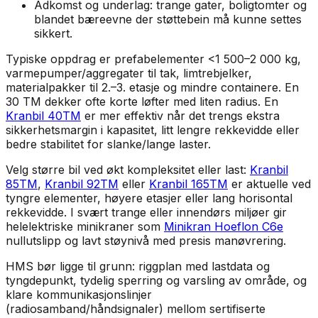
Adkomst og underlag: trange gater, boligtomter og
blandet bæreevne der støttebein må kunne settes
sikkert.
Typiske oppdrag er prefabelementer <1 500–2 000 kg,
varmepumper/aggregater til tak, limtrebjelker,
materialpakker til 2.–3. etasje og mindre containere. En
30 TM dekker ofte korte løfter med liten radius. En
Kranbil 40TM
er mer effektiv når det trengs ekstra
sikkerhetsmargin i kapasitet, litt lengre rekkevidde eller
bedre stabilitet for slanke/lange laster.
Velg større bil ved økt kompleksitet eller last:
Kranbil
85TM
,
Kranbil 92TM
eller
Kranbil 165TM
er aktuelle ved
tyngre elementer, høyere etasjer eller lang horisontal
rekkevidde. I svært trange eller innendørs miljøer gir
helelektriske minikraner som
Minikran Hoeflon C6e
nullutslipp og lavt støynivå med presis manøvrering.
HMS bør ligge til grunn: riggplan med lastdata og
tyngdepunkt, tydelig sperring og varsling av område, og
klare kommunikasjonslinjer
(radiosamband/håndsignaler) mellom sertifiserte