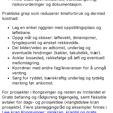
risikovurderinger og dokumentasjon.
Praktiske grep som reduserer timeforbruk og dermed
kostnad:
Lag en enkel riggplan med oppstillingsplass og
løftebane.
Oppgi mål og skisser: løftevekt, dimensjoner,
tyngdepunkt og ønsket rekkevidde.
Del bilder/video av adkomst, underlag og
eventuelle hindringer (kabler, takutstikk, trær).
Avklar lossested, rekkefølge på løft og eventuell
mellomlagring.
Koordiner med andre fag/leveranser for å unngå
venting.
Sørg for ryddet, bærekraftig underlag og tydelig
merking før ankomst.
For prosjekter i Kongsvinger og resten av Innlandet er
Gratis befaring og rådgivning tilgjengelig, samt fleksible
avtaler for dags- og prosjektleie («langtidsleie kran
prosjekt»). Flere planleggingsråd og eksempler finnes i
Leie kran Kongsvinger: minikran, kranbil og gratis