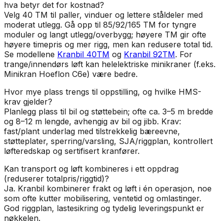
hva betyr det for kostnad?
Velg 40 TM til paller, vinduer og lettere ståldeler med
moderat utlegg. Gå opp til 85/92/165 TM for tyngre
moduler og langt utlegg/overbygg; høyere TM gir ofte
høyere timepris og mer rigg, men kan redusere total tid.
Se modellene
Kranbil 40TM
og
Kranbil 92TM
. For
trange/innendørs løft kan helelektriske minikraner (f.eks.
Minikran Hoeflon C6e) være bedre.
Hvor mye plass trengs til oppstilling, og hvilke HMS-
krav gjelder?
Planlegg plass til bil og støttebein; ofte ca. 3–5 m bredde
og 8–12 m lengde, avhengig av bil og jibb. Krav:
fast/plant underlag med tilstrekkelig bæreevne,
støtteplater, sperring/varsling, SJA/riggplan, kontrollert
løfteredskap og sertifisert kranfører.
Kan transport og løft kombineres i ett oppdrag
(reduserer totalpris/riggtid)?
Ja. Kranbil kombinerer frakt og løft i én operasjon, noe
som ofte kutter mobilisering, ventetid og omlastinger.
God riggplan, lastesikring og tydelig leveringspunkt er
nøkkelen.