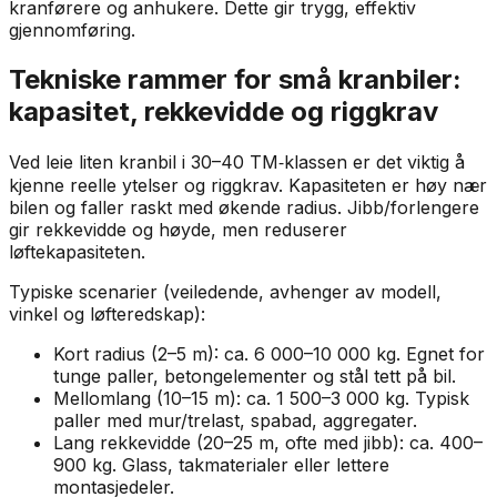
kranførere og anhukere. Dette gir trygg, effektiv
gjennomføring.
Tekniske rammer for små kranbiler:
kapasitet, rekkevidde og riggkrav
Ved leie liten kranbil i 30–40 TM‑klassen er det viktig å
kjenne reelle ytelser og riggkrav. Kapasiteten er høy nær
bilen og faller raskt med økende radius. Jibb/forlengere
gir rekkevidde og høyde, men reduserer
løftekapasiteten.
Typiske scenarier (veiledende, avhenger av modell,
vinkel og løfteredskap):
Kort radius (2–5 m): ca. 6 000–10 000 kg. Egnet for
tunge paller, betongelementer og stål tett på bil.
Mellomlang (10–15 m): ca. 1 500–3 000 kg. Typisk
paller med mur/trelast, spabad, aggregater.
Lang rekkevidde (20–25 m, ofte med jibb): ca. 400–
900 kg. Glass, takmaterialer eller lettere
montasjedeler.