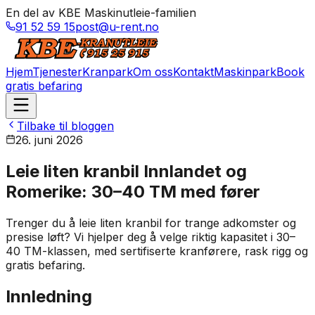
En del av KBE Maskinutleie-familien
91 52 59 15
post@u-rent.no
Hjem
Tjenester
Kranpark
Om oss
Kontakt
Maskinpark
Book
gratis befaring
Tilbake til bloggen
26. juni 2026
Leie liten kranbil Innlandet og
Romerike: 30–40 TM med fører
Trenger du å leie liten kranbil for trange adkomster og
presise løft? Vi hjelper deg å velge riktig kapasitet i 30–
40 TM-klassen, med sertifiserte kranførere, rask rigg og
gratis befaring.
Innledning