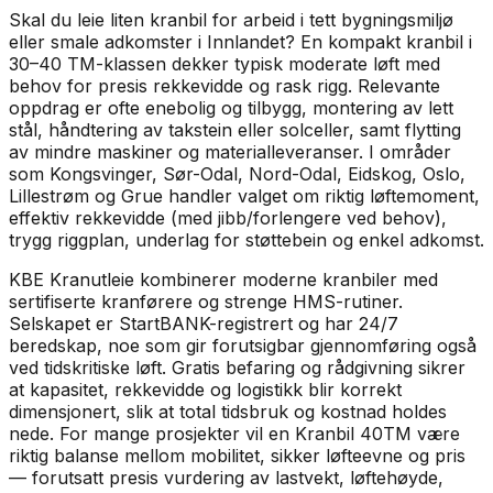
Skal du leie liten kranbil for arbeid i tett bygningsmiljø
eller smale adkomster i Innlandet? En kompakt kranbil i
30–40 TM-klassen dekker typisk moderate løft med
behov for presis rekkevidde og rask rigg. Relevante
oppdrag er ofte enebolig og tilbygg, montering av lett
stål, håndtering av takstein eller solceller, samt flytting
av mindre maskiner og materialleveranser. I områder
som Kongsvinger, Sør-Odal, Nord-Odal, Eidskog, Oslo,
Lillestrøm og Grue handler valget om riktig løftemoment,
effektiv rekkevidde (med jibb/forlengere ved behov),
trygg riggplan, underlag for støttebein og enkel adkomst.
KBE Kranutleie kombinerer moderne kranbiler med
sertifiserte kranførere og strenge HMS-rutiner.
Selskapet er StartBANK-registrert og har 24/7
beredskap, noe som gir forutsigbar gjennomføring også
ved tidskritiske løft. Gratis befaring og rådgivning sikrer
at kapasitet, rekkevidde og logistikk blir korrekt
dimensjonert, slik at total tidsbruk og kostnad holdes
nede. For mange prosjekter vil en Kranbil 40TM være
riktig balanse mellom mobilitet, sikker løfteevne og pris
— forutsatt presis vurdering av lastvekt, løftehøyde,