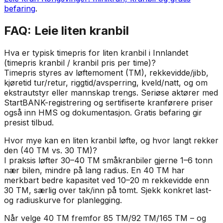
befaring
.
FAQ: Leie liten kranbil
Hva er typisk timepris for liten kranbil i Innlandet
(timepris kranbil / kranbil pris per time)?
Timepris styres av løftemoment (TM), rekkevidde/jibb,
kjøretid tur/retur, riggtid/avsperring, kveld/natt, og om
ekstrautstyr eller mannskap trengs. Seriøse aktører med
StartBANK-registrering og sertifiserte kranførere priser
også inn HMS og dokumentasjon. Gratis befaring gir
presist tilbud.
Hvor mye kan en liten kranbil løfte, og hvor langt rekker
den (40 TM vs. 30 TM)?
I praksis løfter 30–40 TM småkranbiler gjerne 1–6 tonn
nær bilen, mindre på lang radius. En 40 TM har
merkbart bedre kapasitet ved 10–20 m rekkevidde enn
30 TM, særlig over tak/inn på tomt. Sjekk konkret last-
og radiuskurve for planlegging.
Når velge 40 TM fremfor 85 TM/92 TM/165 TM – og