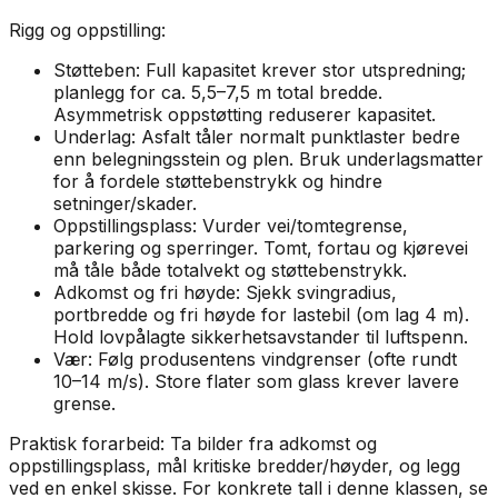
Rigg og oppstilling:
Støtteben: Full kapasitet krever stor utspredning;
planlegg for ca. 5,5–7,5 m total bredde.
Asymmetrisk oppstøtting reduserer kapasitet.
Underlag: Asfalt tåler normalt punktlaster bedre
enn belegningsstein og plen. Bruk underlagsmatter
for å fordele støttebenstrykk og hindre
setninger/skader.
Oppstillingsplass: Vurder vei/tomtegrense,
parkering og sperringer. Tomt, fortau og kjørevei
må tåle både totalvekt og støttebenstrykk.
Adkomst og fri høyde: Sjekk svingradius,
portbredde og fri høyde for lastebil (om lag 4 m).
Hold lovpålagte sikkerhetsavstander til luftspenn.
Vær: Følg produsentens vindgrenser (ofte rundt
10–14 m/s). Store flater som glass krever lavere
grense.
Praktisk forarbeid: Ta bilder fra adkomst og
oppstillingsplass, mål kritiske bredder/høyder, og legg
ved en enkel skisse. For konkrete tall i denne klassen, se